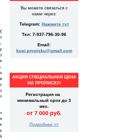
Вы можете связаться с
нами через:
Telegram:
Нажмите тут
У
Тел:
7-937-796-30-96
о
,
Email:
у
kupi.propisku@gmail.com
о
я
,
е
АКЦИЯ СПЕЦИАЛЬНАЯ ЦЕНА
в
НА ПРОПИСКУ!
с
о
Регистрация на
т
минимальный срок до 3
мес.
н
от 7 000 руб.
я
я
Подробнее >>
е
й