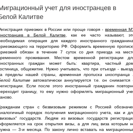
Миграционный учет для иностранцев в
Белой Калитве
Регистрация приезжих в России или проще говоря -
временная М
иностранцев в Белой Калитве
, как ее часто называют, эт
необходимая операция для каждого иностранного гражданина
приезжающего на территорию РФ. Оформить временную прописк
приезжий обязан в течение 7 суток со дня приезда на мест
временного проживания. Местом временной регистрации дл
иностранных граждан может быть: квартира, частный дом
гостиница, общежитие. Нужно учитывать, что при отъезде - выезд
за пределы нашей страны,
временная прописка иностранца 
Белой Калитве
автоматически аннулируется т.е. он снимается 
регистрации. Если после этого иностранный гражданин повторн
переходит границу, то ему нужно оформлять миграционный уче
заново.
Гражданам стран с безвизовым режимом с Россией обозначе
аналогичный порядок получения миграционного учета, как и дл
"визовых" государств. Людям из визовых государств регистраци
оформляется на срок открытия визы, а для лиц виза которым н
нужна — 3-и месяца. По закону лично вставать на миграционны