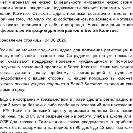
учет мигрантам не нужно. В реальности мигрантам нужно своим
силами искать владельца недвижимости захочет оформить учет 
Белой Калитве. Отыскать адрес прописки достаточно тяжело, п
причине того, что мало кто из собственников, по всяческим мотивам
согласится прописать у себя иностранца. Наша компания може
оформить
регистрацию для мигрантов в Белой Калитве.
Обновление страницы: 04.08.2026
Если вы не можете подыскать адрес для получения регистрации п
месту пребывания - звоните нам. Сотрудники центра уже нескольк
лет оказывают поддержку приезжим нуждающимся и помогаю
получению временной прописки в Белой Калитве. Наши менеджер
всегда устранят вашу проблему с регистрацией с нулевым
неудобствами с вашей стороны. С нашей помощью вы сможет
купить легальную регистрацию в Белой Калитве
сэкономив сво
время и цену.
Лицо с иностранным гражданством в праве сделать регистрацию н
срок 3 месяца без каких либо особенных оснований для нахождени
в РФ. Если на больший срок у приезжего должны быть вески
причины, т.е. ВНЖ или разрешение на работу, учеба в школе или 
ВУЗЕ.Для граждан Таможенного союза уведомление о прибыти
может быть оформлена на период от 90 дней до 12 мес. без каки
либо оснований.