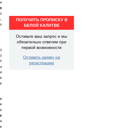
и
в
о
,
ПОЛУЧИТЬ ПРОПИСКУ В
т
БЕЛОЙ КАЛИТВЕ
Оставьте ваш запрос и мы
обязательно ответим при
первой возможности
о
о
Оставить заявку на
т
регистрацию
ы
и
е
е
а
я
е
в
и
х